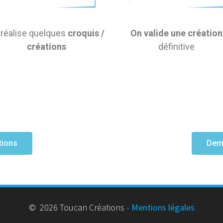
 réalise quelques
croquis /
On valide une création
créations
définitive
tions
Dema
© 2026 Toucan Créations
- Mentions légales