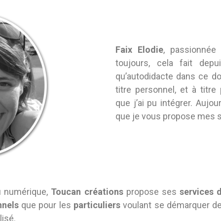
Faix Elodie
, passionnée
toujours, cela fait dep
qu’autodidacte dans ce d
titre personnel, et à titr
que j’ai pu intégrer. Aujou
que je vous propose mes s
u numérique,
Toucan créations
propose ses
services 
nnels
que pour les
particuliers
voulant se démarquer des
isé.